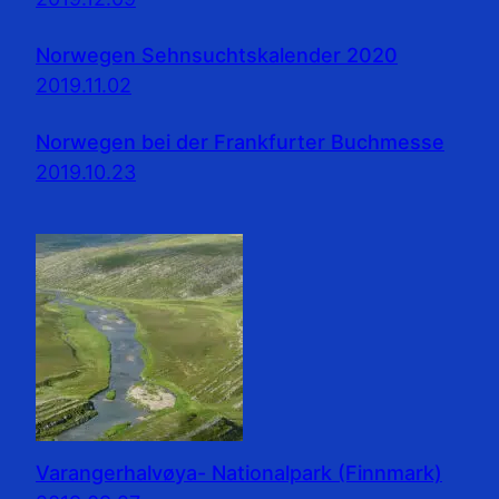
Norwegen Sehnsuchtskalender 2020
2019.11.02
Norwegen bei der Frankfurter Buchmesse
2019.10.23
Varangerhalvøya- Nationalpark (Finnmark)