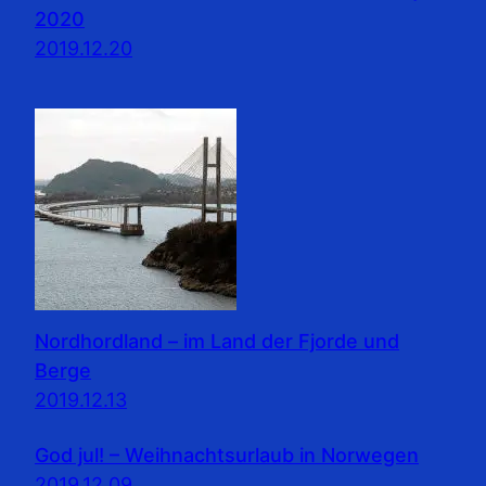
2020
2019.12.20
Nordhordland – im Land der Fjorde und
Berge
2019.12.13
God jul! – Weihnachtsurlaub in Norwegen
2019.12.09