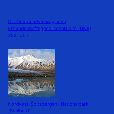
Die Deutsch-Norwegische
Freundschaftsgesellschaft e.V. (DNF)
2021.01.14
Nordvest-Spitsbergen- Nationalpark
(Svalbard)