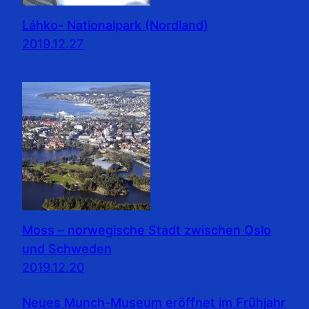
Láhko- Nationalpark (Nordland)
2019.12.27
Moss – norwegische Stadt zwischen Oslo
und Schweden
2019.12.20
Neues Munch-Museum eröffnet im Frühjahr