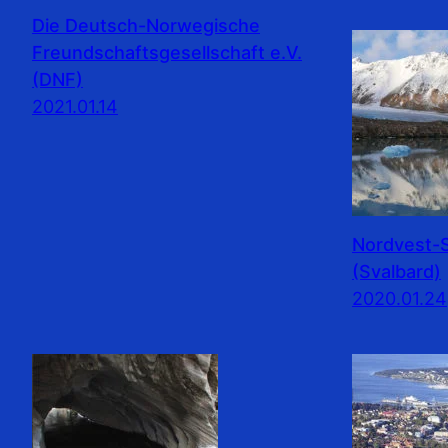
Die Deutsch-Norwegische
Freundschaftsgesellschaft e.V.
(DNF)
2021.01.14
Nordvest-S
(Svalbard)
2020.01.24