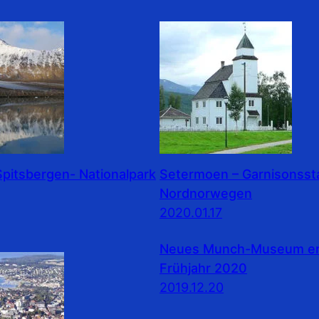
pitsbergen- Nationalpark
Setermoen – Garnisonssta
Nordnorwegen
2020.01.17
Neues Munch-Museum erö
Frühjahr 2020
2019.12.20