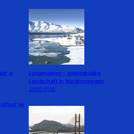
dt in
Lyngenalpen – spektakuläre
Landschaft in Nordnorwegen
2020.01.10
ffnet im