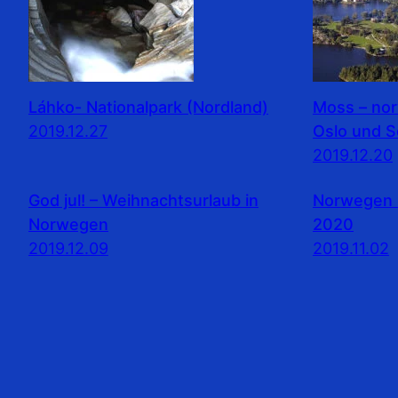
Láhko- Nationalpark (Nordland)
Moss – no
2019.12.27
Oslo und 
2019.12.20
God jul! – Weihnachtsurlaub in
Norwegen 
Norwegen
2020
2019.12.09
2019.11.02