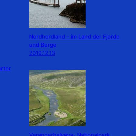
Nordhordland – im Land der Fjorde
und Berge
2019.12.13
rter
Varangerhalvøya- Nationalpark