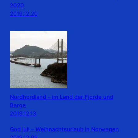
2020
2019.12.20
Nordhordland – im Land der Fjorde und
Berge
2019.12.13
God jul! – Weihnachtsurlaub in Norwegen
2019.12.09