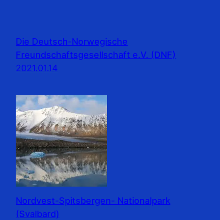
Die Deutsch-Norwegische
Freundschaftsgesellschaft e.V. (DNF)
2021.01.14
Nordvest-Spitsbergen- Nationalpark
(Svalbard)