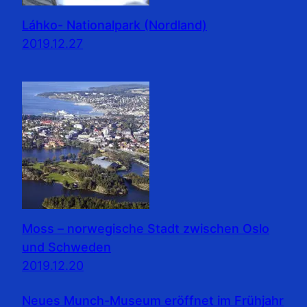
Láhko- Nationalpark (Nordland)
2019.12.27
Moss – norwegische Stadt zwischen Oslo
und Schweden
2019.12.20
Neues Munch-Museum eröffnet im Frühjahr