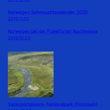
Norwegen Sehnsuchtskalender 2020
2019.11.02
Norwegen bei der Frankfurter Buchmesse
2019.10.23
Varangerhalvøya- Nationalpark (Finnmark)