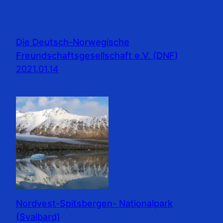
Die Deutsch-Norwegische
Freundschaftsgesellschaft e.V. (DNF)
2021.01.14
Nordvest-Spitsbergen- Nationalpark
(Svalbard)