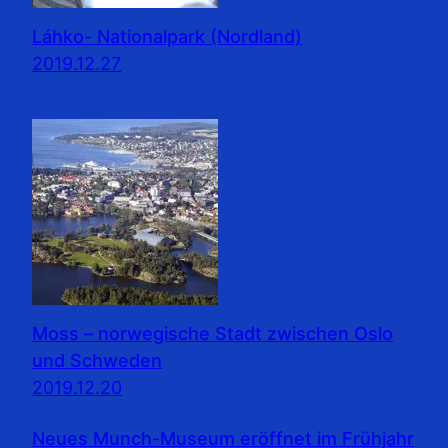
Láhko- Nationalpark (Nordland)
2019.12.27
Moss – norwegische Stadt zwischen Oslo
und Schweden
2019.12.20
Neues Munch-Museum eröffnet im Frühjahr