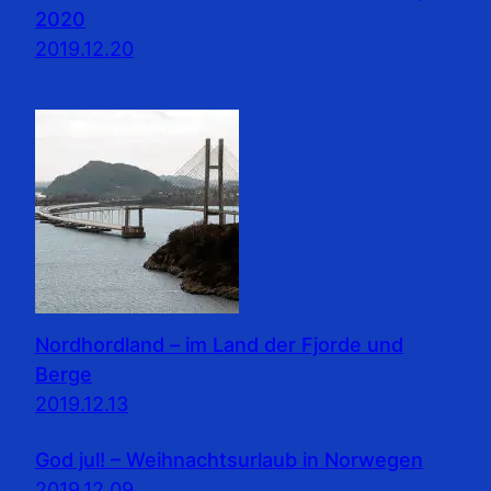
2020
2019.12.20
Nordhordland – im Land der Fjorde und
Berge
2019.12.13
God jul! – Weihnachtsurlaub in Norwegen
2019.12.09