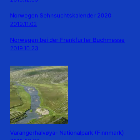
Norwegen Sehnsuchtskalender 2020
2019.11.02
Norwegen bei der Frankfurter Buchmesse
2019.10.23
Varangerhalvøya- Nationalpark (Finnmark)