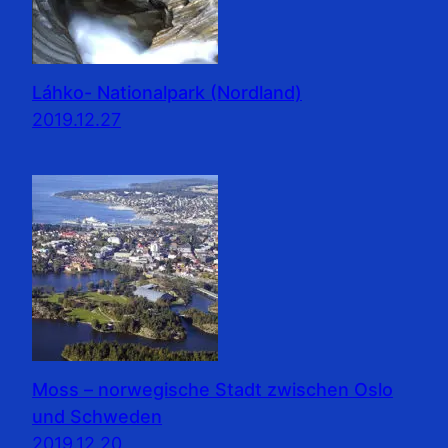
Láhko- Nationalpark (Nordland)
2019.12.27
Moss – norwegische Stadt zwischen Oslo
und Schweden
2019.12.20