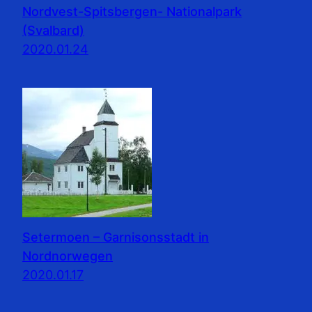
Nordvest-Spitsbergen- Nationalpark
(Svalbard)
2020.01.24
Setermoen – Garnisonsstadt in
Nordnorwegen
2020.01.17