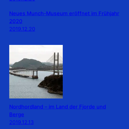
Neues Munch-Museum eröffnet im Frühjahr
2020
2019.12.20
Nordhordland – im Land der Fjorde und
Berge
2019.12.13