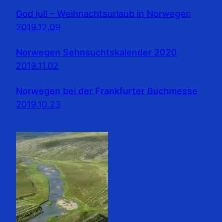
God jul! – Weihnachtsurlaub in Norwegen
2019.12.09
Norwegen Sehnsuchtskalender 2020
2019.11.02
Norwegen bei der Frankfurter Buchmesse
2019.10.23