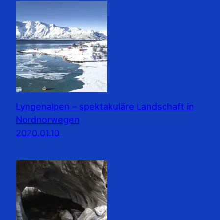
Lyngenalpen – spektakuläre Landschaft in
Nordnorwegen
2020.01.10