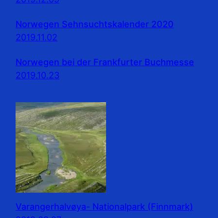
Norwegen Sehnsuchtskalender 2020
2019.11.02
Norwegen bei der Frankfurter Buchmesse
2019.10.23
Varangerhalvøya- Nationalpark (Finnmark)