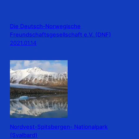
Die Deutsch-Norwegische
Freundschaftsgesellschaft e.V. (DNF)
2021.01.14
Nordvest-Spitsbergen- Nationalpark
(Svalbard)