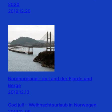
2020
2019.12.20
Nordhordland – im Land der Fjorde und
Berge
2019.12.13
God jul! – Weihnachtsurlaub in Norwegen
2019.12.09