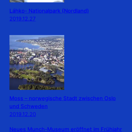
Láhko- Nationalpark (Nordland)
2019.12.27
Moss – norwegische Stadt zwischen Oslo
und Schweden
2019.12.20
Neues Munch-Museum eröffnet im Frühjahr