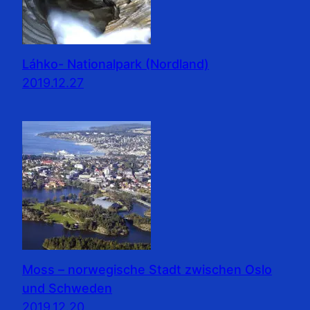
Láhko- Nationalpark (Nordland)
2019.12.27
Moss – norwegische Stadt zwischen Oslo
und Schweden
2019.12.20