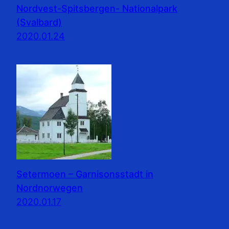
Nordvest-Spitsbergen- Nationalpark
(Svalbard)
2020.01.24
Setermoen – Garnisonsstadt in
Nordnorwegen
2020.01.17