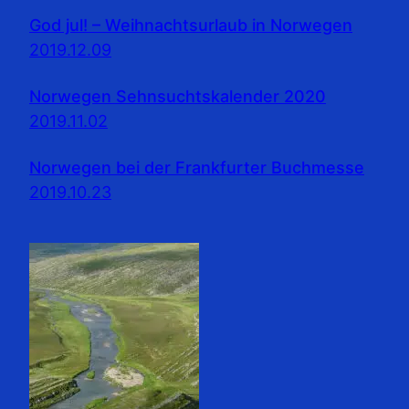
God jul! – Weihnachtsurlaub in Norwegen
2019.12.09
Norwegen Sehnsuchtskalender 2020
2019.11.02
Norwegen bei der Frankfurter Buchmesse
2019.10.23