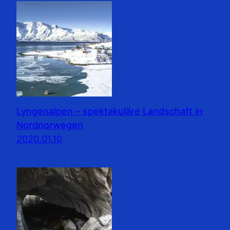
Lyngenalpen – spektakuläre Landschaft in
Nordnorwegen
2020.01.10