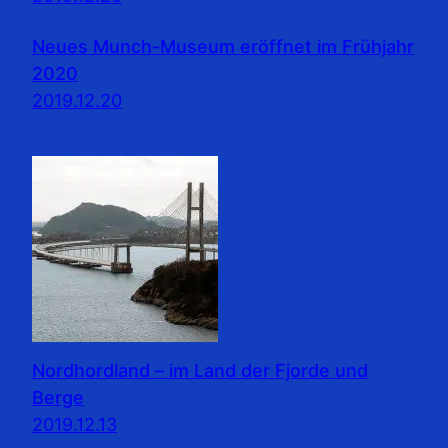
Neues Munch-Museum eröffnet im Frühjahr
2020
2019.12.20
Nordhordland – im Land der Fjorde und
Berge
2019.12.13