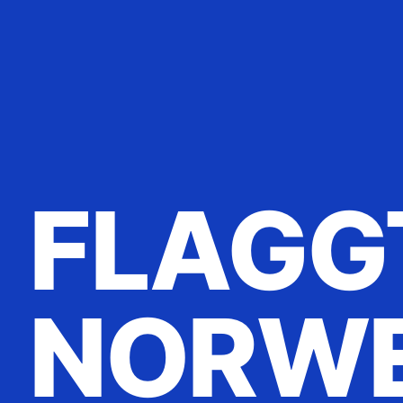
FLAGG
NORW