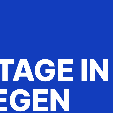
TAGE IN
EGEN