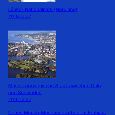
Láhko- Nationalpark (Nordland)
2019.12.27
Moss – norwegische Stadt zwischen Oslo
und Schweden
2019.12.20
Neues Munch-Museum eröffnet im Frühjahr