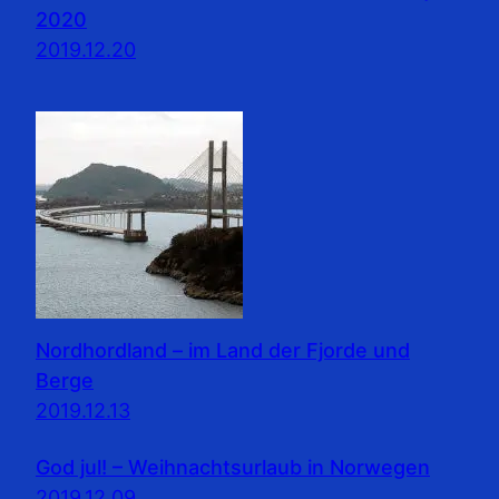
2020
2019.12.20
Nordhordland – im Land der Fjorde und
Berge
2019.12.13
God jul! – Weihnachtsurlaub in Norwegen
2019.12.09