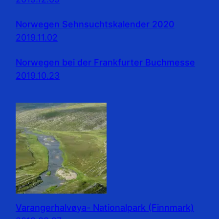
Norwegen Sehnsuchtskalender 2020
2019.11.02
Norwegen bei der Frankfurter Buchmesse
2019.10.23
Varangerhalvøya- Nationalpark (Finnmark)