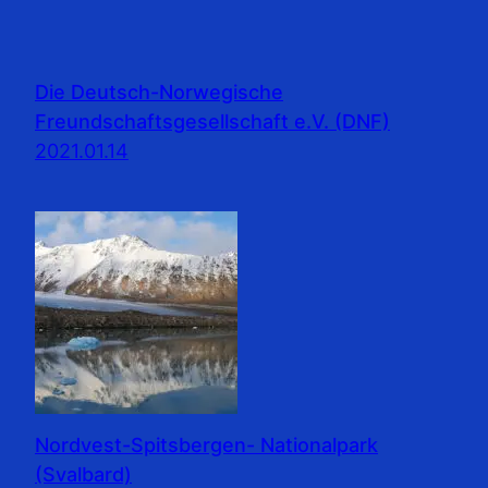
Die Deutsch-Norwegische
Freundschaftsgesellschaft e.V. (DNF)
2021.01.14
Nordvest-Spitsbergen- Nationalpark
(Svalbard)