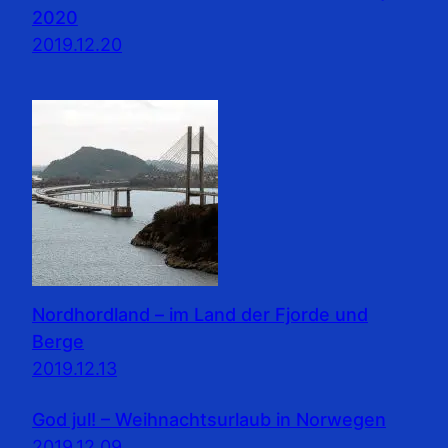
2020
2019.12.20
Nordhordland – im Land der Fjorde und
Berge
2019.12.13
God jul! – Weihnachtsurlaub in Norwegen
2019.12.09