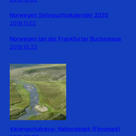
Norwegen Sehnsuchtskalender 2020
2019.11.02
Norwegen bei der Frankfurter Buchmesse
2019.10.23
Varangerhalvøya- Nationalpark (Finnmark)