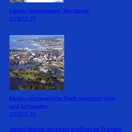
Láhko- Nationalpark (Nordland)
2019.12.27
Moss – norwegische Stadt zwischen Oslo
und Schweden
2019.12.20
Neues Munch-Museum eröffnet im Frühjahr