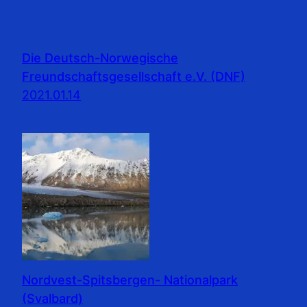
Die Deutsch-Norwegische
Freundschaftsgesellschaft e.V. (DNF)
2021.01.14
Nordvest-Spitsbergen- Nationalpark
(Svalbard)