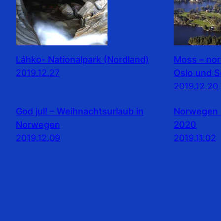
Láhko- Nationalpark (Nordland)
Moss – no
2019.12.27
Oslo und 
2019.12.20
God jul! – Weihnachtsurlaub in
Norwegen 
Norwegen
2020
2019.12.09
2019.11.02