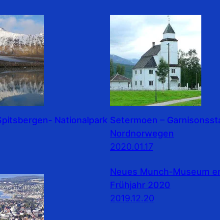
pitsbergen- Nationalpark
Setermoen – Garnisonssta
Nordnorwegen
2020.01.17
Neues Munch-Museum erö
Frühjahr 2020
2019.12.20