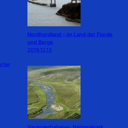
Nordhordland – im Land der Fjorde
und Berge
2019.12.13
rter
Varangerhalvøya- Nationalpark