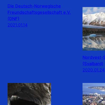
Die Deutsch-Norwegische
Freundschaftsgesellschaft e.V.
(DNF)
2021.01.14
Nordvest-S
(Svalbard)
2020.01.24