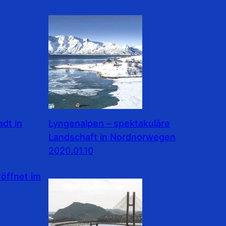
dt in
Lyngenalpen – spektakuläre
Landschaft in Nordnorwegen
2020.01.10
ffnet im