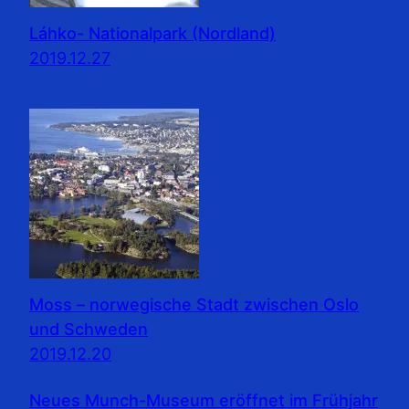
Láhko- Nationalpark (Nordland)
2019.12.27
Moss – norwegische Stadt zwischen Oslo
und Schweden
2019.12.20
Neues Munch-Museum eröffnet im Frühjahr