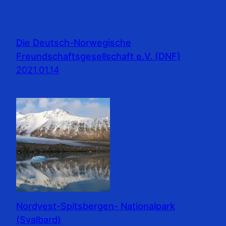
Die Deutsch-Norwegische
Freundschaftsgesellschaft e.V. (DNF)
2021.01.14
Nordvest-Spitsbergen- Nationalpark
(Svalbard)