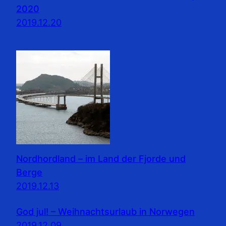
2020
2019.12.20
Nordhordland – im Land der Fjorde und
Berge
2019.12.13
God jul! – Weihnachtsurlaub in Norwegen
2019.12.09