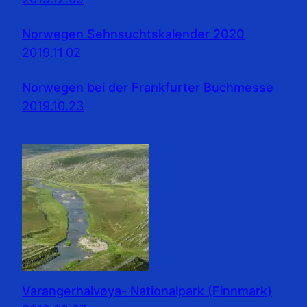
Norwegen Sehnsuchtskalender 2020
2019.11.02
Norwegen bei der Frankfurter Buchmesse
2019.10.23
Varangerhalvøya- Nationalpark (Finnmark)