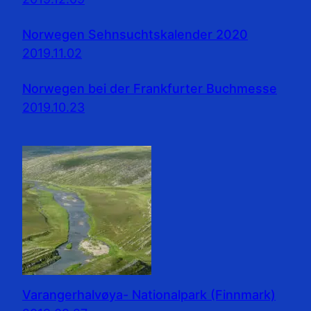
Norwegen Sehnsuchtskalender 2020
2019.11.02
Norwegen bei der Frankfurter Buchmesse
2019.10.23
Varangerhalvøya- Nationalpark (Finnmark)