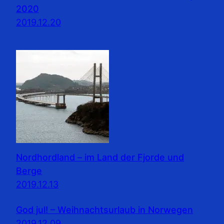
2020
2019.12.20
Nordhordland – im Land der Fjorde und
Berge
2019.12.13
God jul! – Weihnachtsurlaub in Norwegen
2019.12.09