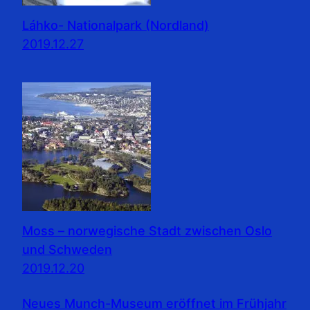
Láhko- Nationalpark (Nordland)
2019.12.27
Moss – norwegische Stadt zwischen Oslo
und Schweden
2019.12.20
Neues Munch-Museum eröffnet im Frühjahr