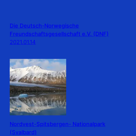
Die Deutsch-Norwegische
Freundschaftsgesellschaft e.V. (DNF)
2021.01.14
Nordvest-Spitsbergen- Nationalpark
(Svalbard)