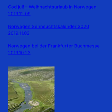
God jul! – Weihnachtsurlaub in Norwegen
2019.12.09
Norwegen Sehnsuchtskalender 2020
2019.11.02
Norwegen bei der Frankfurter Buchmesse
2019.10.23