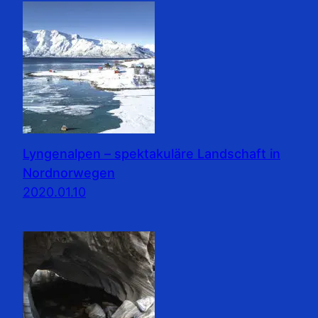
Lyngenalpen – spektakuläre Landschaft in
Nordnorwegen
2020.01.10