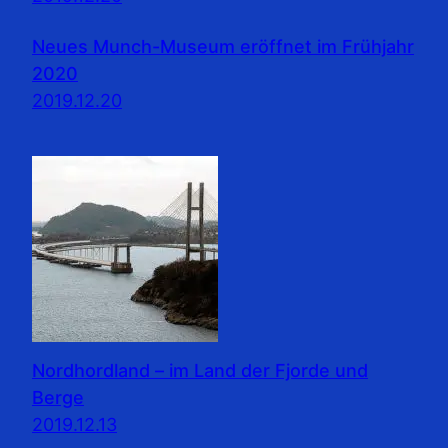
Neues Munch-Museum eröffnet im Frühjahr
2020
2019.12.20
Nordhordland – im Land der Fjorde und
Berge
2019.12.13