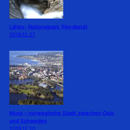
Láhko- Nationalpark (Nordland)
2019.12.27
Moss – norwegische Stadt zwischen Oslo
und Schweden
2019.12.20