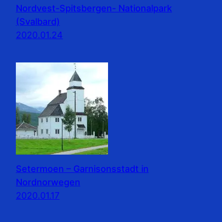
Nordvest-Spitsbergen- Nationalpark
(Svalbard)
2020.01.24
Setermoen – Garnisonsstadt in
Nordnorwegen
2020.01.17