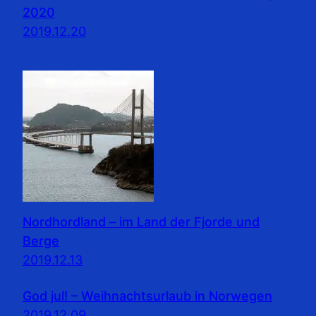
2020
2019.12.20
Nordhordland – im Land der Fjorde und
Berge
2019.12.13
God jul! – Weihnachtsurlaub in Norwegen
2019.12.09