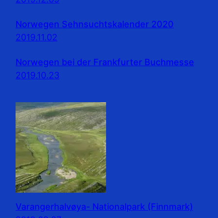
Norwegen Sehnsuchtskalender 2020
2019.11.02
Norwegen bei der Frankfurter Buchmesse
2019.10.23
Varangerhalvøya- Nationalpark (Finnmark)