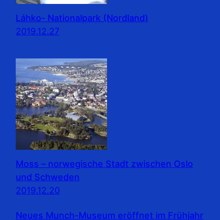
Láhko- Nationalpark (Nordland)
2019.12.27
Moss – norwegische Stadt zwischen Oslo
und Schweden
2019.12.20
Neues Munch-Museum eröffnet im Frühjahr