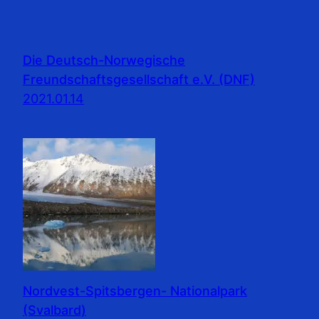
Die Deutsch-Norwegische
Freundschaftsgesellschaft e.V. (DNF)
2021.01.14
Nordvest-Spitsbergen- Nationalpark
(Svalbard)