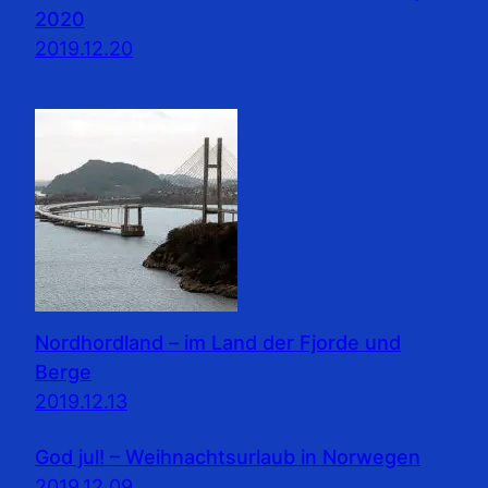
2020
2019.12.20
Nordhordland – im Land der Fjorde und
Berge
2019.12.13
God jul! – Weihnachtsurlaub in Norwegen
2019.12.09