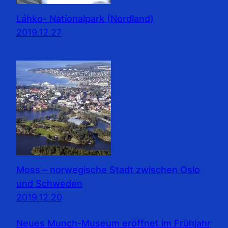
Láhko- Nationalpark (Nordland)
2019.12.27
Moss – norwegische Stadt zwischen Oslo
und Schweden
2019.12.20
Neues Munch-Museum eröffnet im Frühjahr