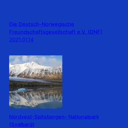
Die Deutsch-Norwegische
Freundschaftsgesellschaft e.V. (DNF)
2021.01.14
Nordvest-Spitsbergen- Nationalpark
(Svalbard)