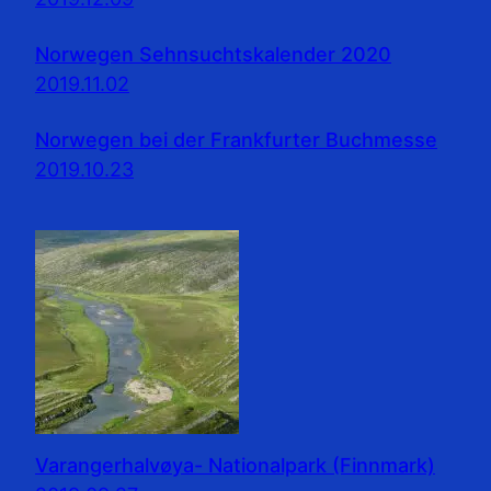
Norwegen Sehnsuchtskalender 2020
2019.11.02
Norwegen bei der Frankfurter Buchmesse
2019.10.23
Varangerhalvøya- Nationalpark (Finnmark)