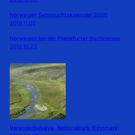
Norwegen Sehnsuchtskalender 2020
2019.11.02
Norwegen bei der Frankfurter Buchmesse
2019.10.23
Varangerhalvøya- Nationalpark (Finnmark)