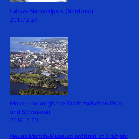
Láhko- Nationalpark (Nordland)
2019.12.27
Moss – norwegische Stadt zwischen Oslo
und Schweden
2019.12.20
Neues Munch-Museum eröffnet im Frühjahr