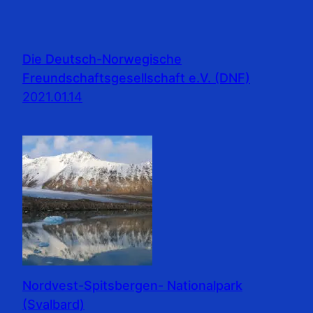
Die Deutsch-Norwegische
Freundschaftsgesellschaft e.V. (DNF)
2021.01.14
Nordvest-Spitsbergen- Nationalpark
(Svalbard)