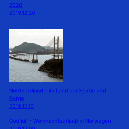
2020
2019.12.20
Nordhordland – im Land der Fjorde und
Berge
2019.12.13
God jul! – Weihnachtsurlaub in Norwegen
2019.12.09