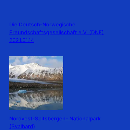
Die Deutsch-Norwegische
Freundschaftsgesellschaft e.V. (DNF)
2021.01.14
Nordvest-Spitsbergen- Nationalpark
(Svalbard)