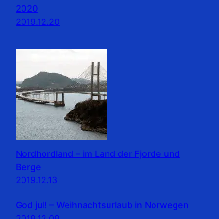
2020
2019.12.20
Nordhordland – im Land der Fjorde und
Berge
2019.12.13
God jul! – Weihnachtsurlaub in Norwegen
2019.12.09