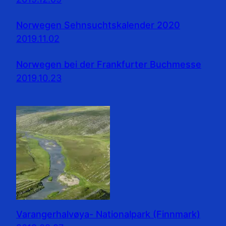
Norwegen Sehnsuchtskalender 2020
2019.11.02
Norwegen bei der Frankfurter Buchmesse
2019.10.23
Varangerhalvøya- Nationalpark (Finnmark)