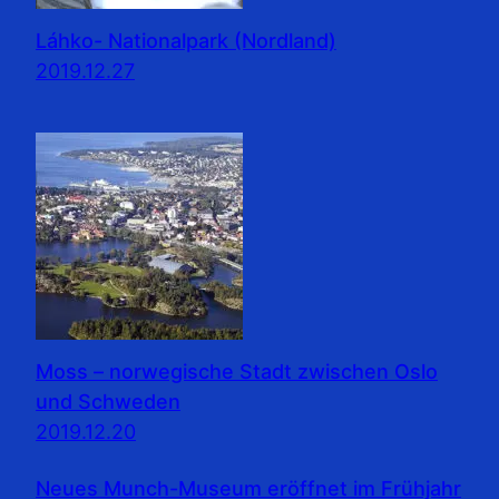
Láhko- Nationalpark (Nordland)
2019.12.27
Moss – norwegische Stadt zwischen Oslo
und Schweden
2019.12.20
Neues Munch-Museum eröffnet im Frühjahr