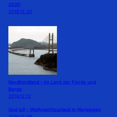
2020
2019.12.20
Nordhordland – im Land der Fjorde und
Berge
2019.12.13
God jul! – Weihnachtsurlaub in Norwegen
2019.12.09