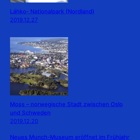
Láhko- Nationalpark (Nordland)
2019.12.27
Moss – norwegische Stadt zwischen Oslo
und Schweden
2019.12.20
Neues Munch-Museum eröffnet im Frühjahr