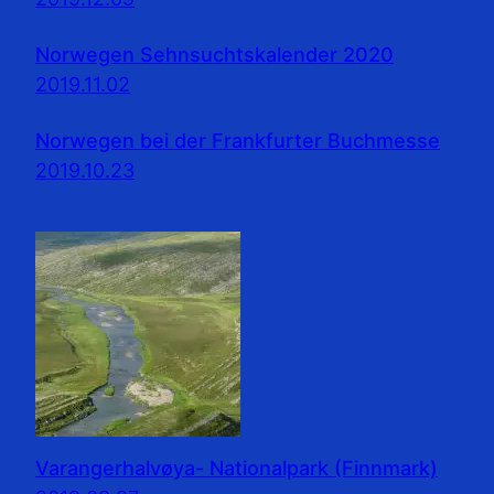
Norwegen Sehnsuchtskalender 2020
2019.11.02
Norwegen bei der Frankfurter Buchmesse
2019.10.23
Varangerhalvøya- Nationalpark (Finnmark)