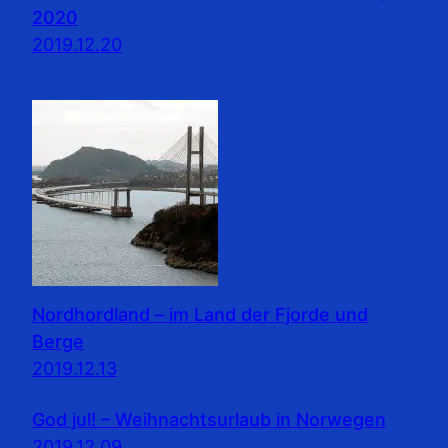
2020
2019.12.20
Nordhordland – im Land der Fjorde und
Berge
2019.12.13
God jul! – Weihnachtsurlaub in Norwegen
2019.12.09