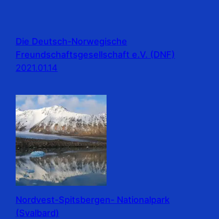
Die Deutsch-Norwegische
Freundschaftsgesellschaft e.V. (DNF)
2021.01.14
Nordvest-Spitsbergen- Nationalpark
(Svalbard)