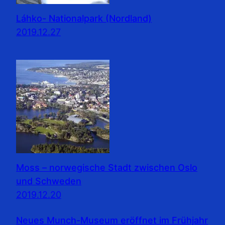
Láhko- Nationalpark (Nordland)
2019.12.27
Moss – norwegische Stadt zwischen Oslo
und Schweden
2019.12.20
Neues Munch-Museum eröffnet im Frühjahr