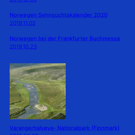
Norwegen Sehnsuchtskalender 2020
2019.11.02
Norwegen bei der Frankfurter Buchmesse
2019.10.23
Varangerhalvøya- Nationalpark (Finnmark)