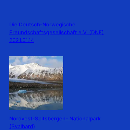
Die Deutsch-Norwegische
Freundschaftsgesellschaft e.V. (DNF)
2021.01.14
Nordvest-Spitsbergen- Nationalpark
(Svalbard)