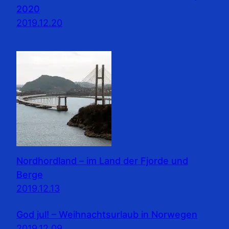
2020
2019.12.20
Nordhordland – im Land der Fjorde und
Berge
2019.12.13
God jul! – Weihnachtsurlaub in Norwegen
2019.12.09