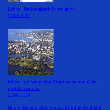
Láhko- Nationalpark (Nordland)
2019.12.27
Moss – norwegische Stadt zwischen Oslo
und Schweden
2019.12.20
Neues Munch-Museum eröffnet im Frühjahr