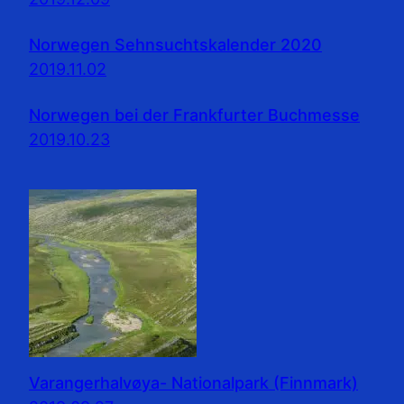
Norwegen Sehnsuchtskalender 2020
2019.11.02
Norwegen bei der Frankfurter Buchmesse
2019.10.23
Varangerhalvøya- Nationalpark (Finnmark)