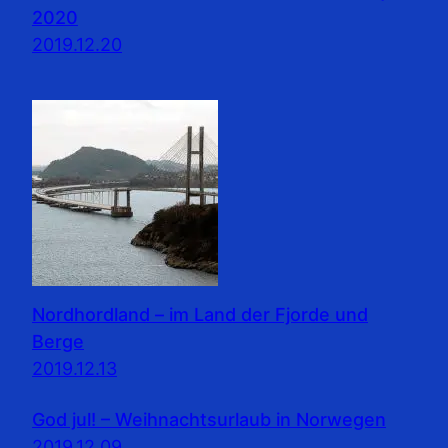
2020
2019.12.20
Nordhordland – im Land der Fjorde und
Berge
2019.12.13
God jul! – Weihnachtsurlaub in Norwegen
2019.12.09