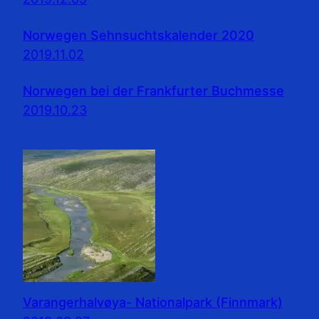
Norwegen Sehnsuchtskalender 2020
2019.11.02
Norwegen bei der Frankfurter Buchmesse
2019.10.23
Varangerhalvøya- Nationalpark (Finnmark)