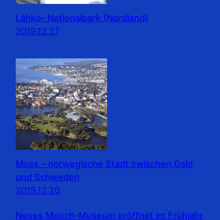
Láhko- Nationalpark (Nordland)
2019.12.27
Moss – norwegische Stadt zwischen Oslo
und Schweden
2019.12.20
Neues Munch-Museum eröffnet im Frühjahr