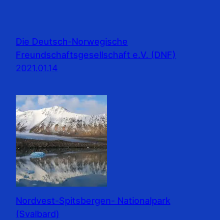
Die Deutsch-Norwegische
Freundschaftsgesellschaft e.V. (DNF)
2021.01.14
Nordvest-Spitsbergen- Nationalpark
(Svalbard)