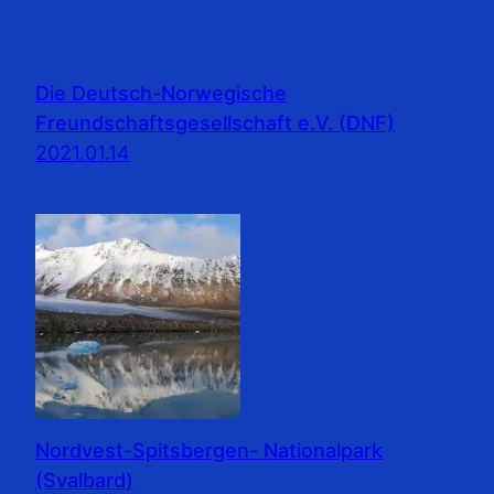
Die Deutsch-Norwegische
Freundschaftsgesellschaft e.V. (DNF)
2021.01.14
Nordvest-Spitsbergen- Nationalpark
(Svalbard)