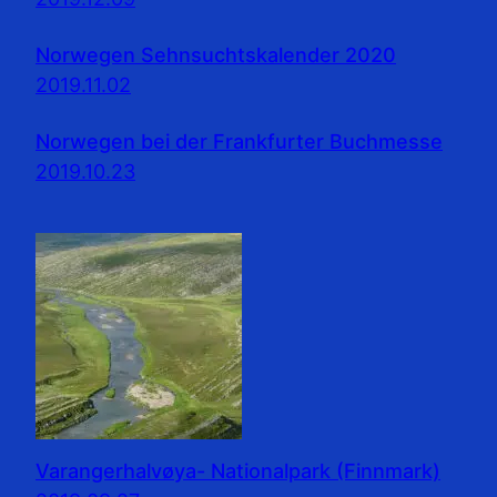
Norwegen Sehnsuchtskalender 2020
2019.11.02
Norwegen bei der Frankfurter Buchmesse
2019.10.23
Varangerhalvøya- Nationalpark (Finnmark)