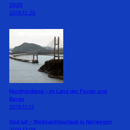
2020
2019.12.20
Nordhordland – im Land der Fjorde und
Berge
2019.12.13
God jul! – Weihnachtsurlaub in Norwegen
2019.12.09