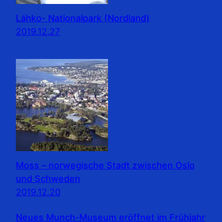
Láhko- Nationalpark (Nordland)
2019.12.27
Moss – norwegische Stadt zwischen Oslo
und Schweden
2019.12.20
Neues Munch-Museum eröffnet im Frühjahr