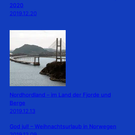
2020
2019.12.20
Nordhordland – im Land der Fjorde und
Berge
2019.12.13
God jul! – Weihnachtsurlaub in Norwegen
2019.12.09