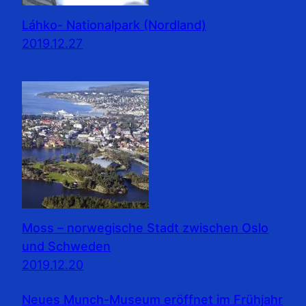
Láhko- Nationalpark (Nordland)
2019.12.27
Moss – norwegische Stadt zwischen Oslo
und Schweden
2019.12.20
Neues Munch-Museum eröffnet im Frühjahr