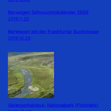
Norwegen Sehnsuchtskalender 2020
2019.11.02
Norwegen bei der Frankfurter Buchmesse
2019.10.23
Varangerhalvøya- Nationalpark (Finnmark)