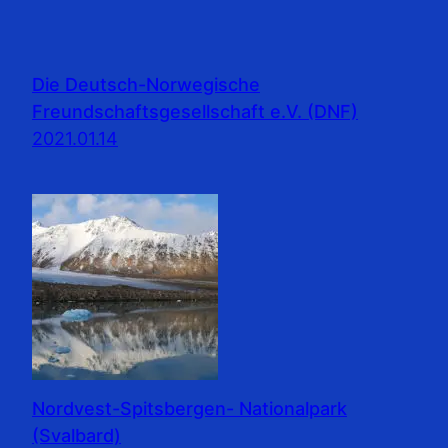
Die Deutsch-Norwegische
Freundschaftsgesellschaft e.V. (DNF)
2021.01.14
Nordvest-Spitsbergen- Nationalpark
(Svalbard)