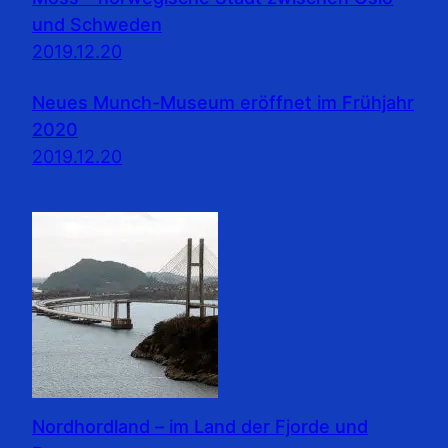
und Schweden
2019.12.20
Neues Munch-Museum eröffnet im Frühjahr
2020
2019.12.20
Nordhordland – im Land der Fjorde und