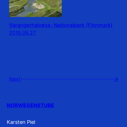
Varangerhalvøya- Nationalpark (Finnmark)
2019.09.27
Next
→
NORWEGENSTUBE
Karsten Piel