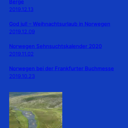
Berge
2019.12.13
God jul! – Weihnachtsurlaub in Norwegen
2019.12.09
Norwegen Sehnsuchtskalender 2020
2019.11.02
Norwegen bei der Frankfurter Buchmesse
2019.10.23