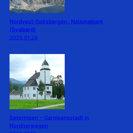
Nordvest-Spitsbergen- Nationalpark
(Svalbard)
2020.01.24
Setermoen – Garnisonsstadt in
Nordnorwegen