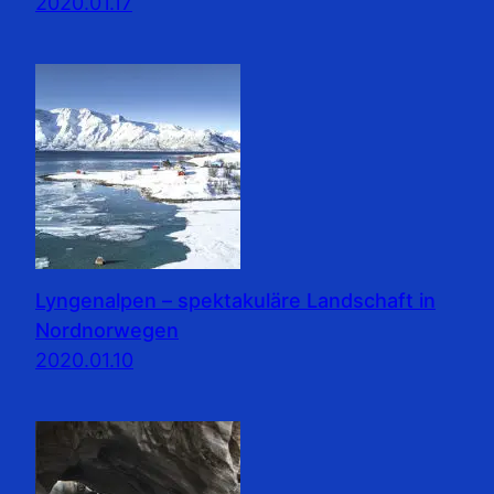
2020.01.17
Lyngenalpen – spektakuläre Landschaft in
Nordnorwegen
2020.01.10