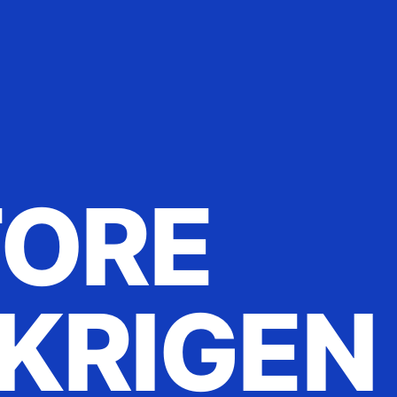
TORE
KRIGEN