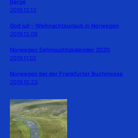
Berge
2019.12.13
God jul! – Weihnachtsurlaub in Norwegen
2019.12.09
Norwegen Sehnsuchtskalender 2020
2019.11.02
Norwegen bei der Frankfurter Buchmesse
2019.10.23