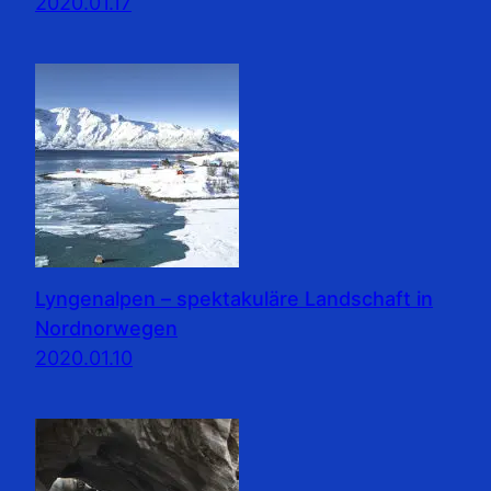
2020.01.17
Lyngenalpen – spektakuläre Landschaft in
Nordnorwegen
2020.01.10