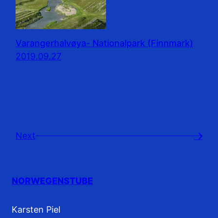
Varangerhalvøya- Nationalpark (Finnmark)
2019.09.27
Next
→
NORWEGENSTUBE
Karsten Piel