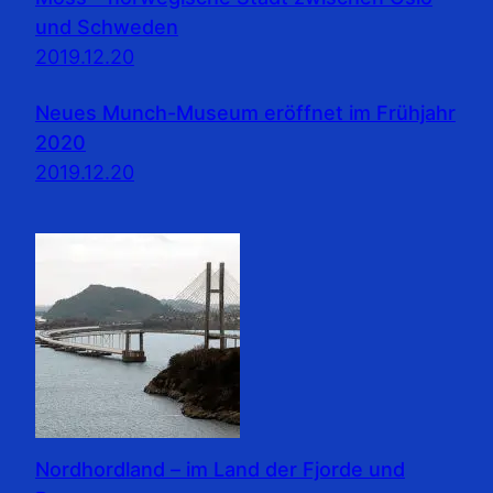
und Schweden
2019.12.20
Neues Munch-Museum eröffnet im Frühjahr
2020
2019.12.20
Nordhordland – im Land der Fjorde und