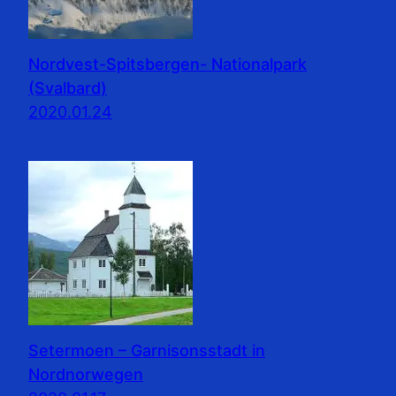
Nordvest-Spitsbergen- Nationalpark
(Svalbard)
2020.01.24
Setermoen – Garnisonsstadt in
Nordnorwegen