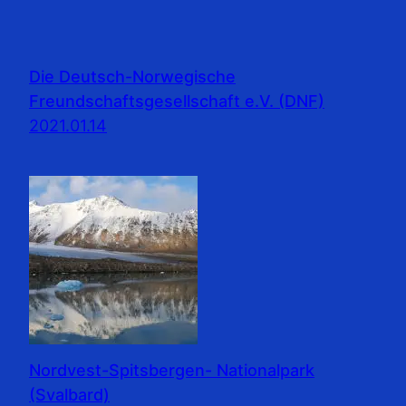
Die Deutsch-Norwegische
Freundschaftsgesellschaft e.V. (DNF)
2021.01.14
Nordvest-Spitsbergen- Nationalpark
(Svalbard)