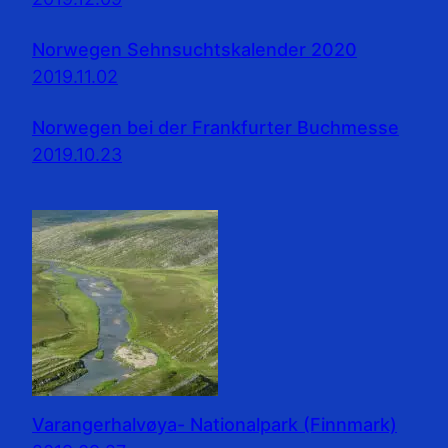
Norwegen Sehnsuchtskalender 2020
2019.11.02
Norwegen bei der Frankfurter Buchmesse
2019.10.23
Varangerhalvøya- Nationalpark (Finnmark)