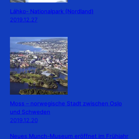
Láhko- Nationalpark (Nordland)
2019.12.27
Moss – norwegische Stadt zwischen Oslo
und Schweden
2019.12.20
Neues Munch-Museum eröffnet im Frühjahr