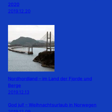
2020
2019.12.20
Nordhordland – im Land der Fjorde und
Berge
2019.12.13
God jul! – Weihnachtsurlaub in Norwegen
2019.12.09