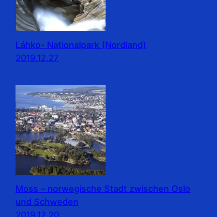
Láhko- Nationalpark (Nordland)
2019.12.27
Moss – norwegische Stadt zwischen Oslo
und Schweden
2019.12.20