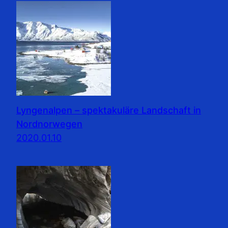
Lyngenalpen – spektakuläre Landschaft in
Nordnorwegen
2020.01.10