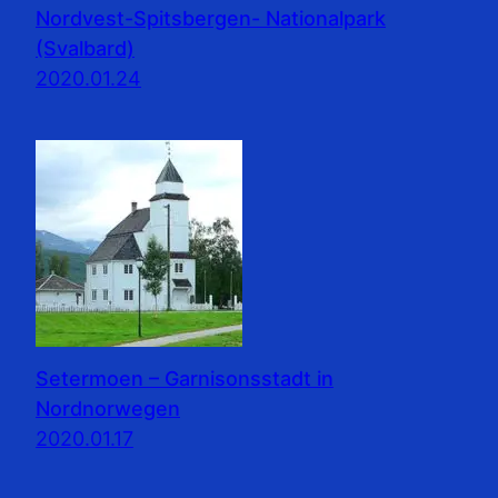
Nordvest-Spitsbergen- Nationalpark
(Svalbard)
2020.01.24
Setermoen – Garnisonsstadt in
Nordnorwegen
2020.01.17