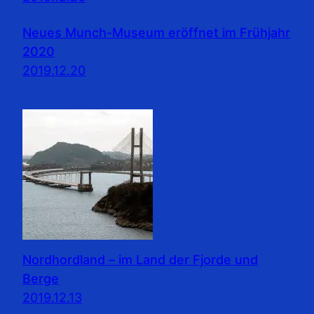
Neues Munch-Museum eröffnet im Frühjahr
2020
2019.12.20
Nordhordland – im Land der Fjorde und
Berge
2019.12.13