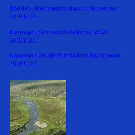
God jul! – Weihnachtsurlaub in Norwegen
2019.12.09
Norwegen Sehnsuchtskalender 2020
2019.11.02
Norwegen bei der Frankfurter Buchmesse
2019.10.23