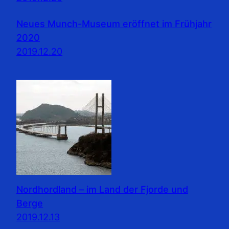
Neues Munch-Museum eröffnet im Frühjahr
2020
2019.12.20
Nordhordland – im Land der Fjorde und
Berge
2019.12.13