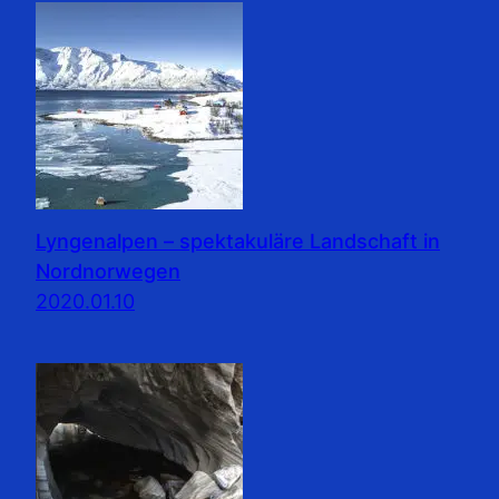
Lyngenalpen – spektakuläre Landschaft in
Nordnorwegen
2020.01.10