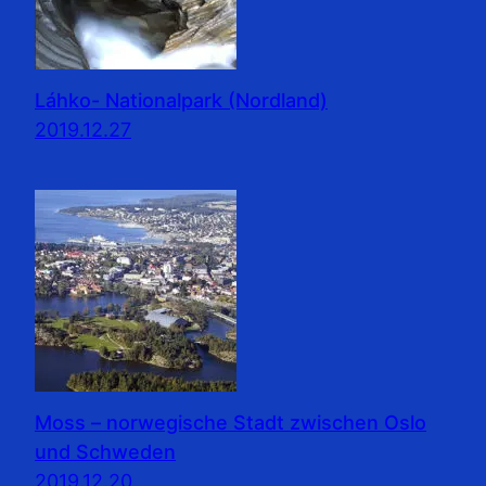
Láhko- Nationalpark (Nordland)
2019.12.27
Moss – norwegische Stadt zwischen Oslo
und Schweden
2019.12.20