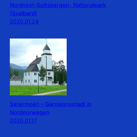
Nordvest-Spitsbergen- Nationalpark
(Svalbard)
2020.01.24
Setermoen – Garnisonsstadt in
Nordnorwegen
2020.01.17