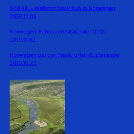
God jul! – Weihnachtsurlaub in Norwegen
2019.12.09
Norwegen Sehnsuchtskalender 2020
2019.11.02
Norwegen bei der Frankfurter Buchmesse
2019.10.23