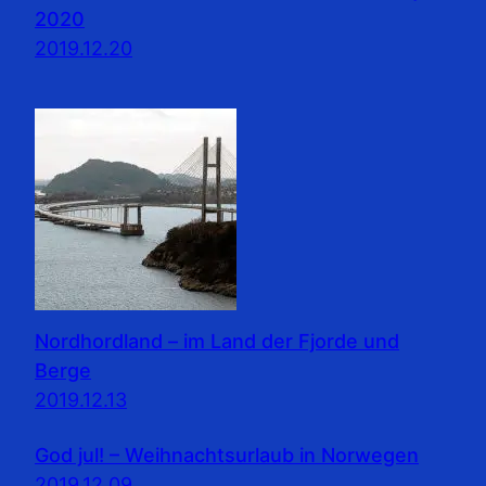
2020
2019.12.20
Nordhordland – im Land der Fjorde und
Berge
2019.12.13
God jul! – Weihnachtsurlaub in Norwegen
2019.12.09