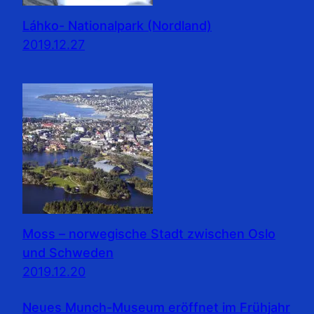
Láhko- Nationalpark (Nordland)
2019.12.27
Moss – norwegische Stadt zwischen Oslo
und Schweden
2019.12.20
Neues Munch-Museum eröffnet im Frühjahr