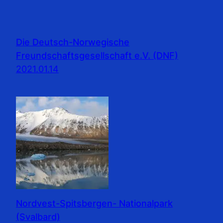
Die Deutsch-Norwegische
Freundschaftsgesellschaft e.V. (DNF)
2021.01.14
Nordvest-Spitsbergen- Nationalpark
(Svalbard)