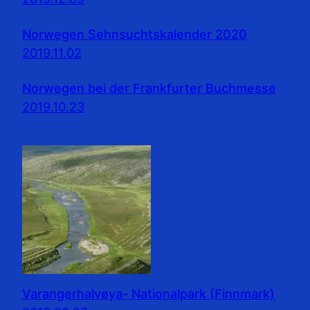
Norwegen Sehnsuchtskalender 2020
2019.11.02
Norwegen bei der Frankfurter Buchmesse
2019.10.23
Varangerhalvøya- Nationalpark (Finnmark)