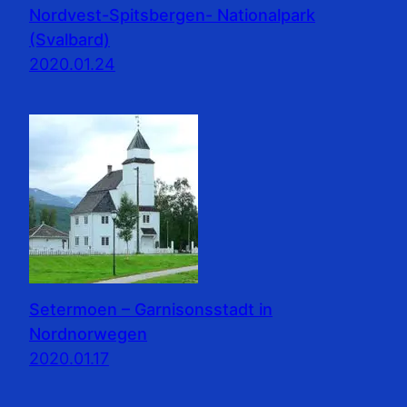
Nordvest-Spitsbergen- Nationalpark
(Svalbard)
2020.01.24
Setermoen – Garnisonsstadt in
Nordnorwegen
2020.01.17