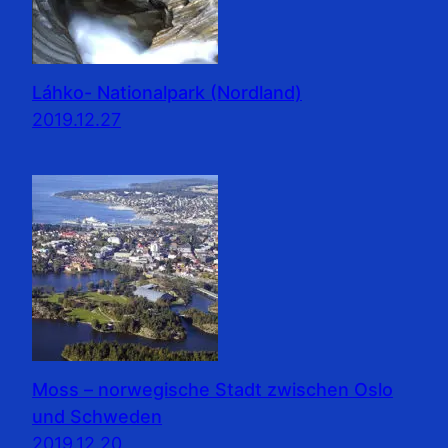
Láhko- Nationalpark (Nordland)
2019.12.27
Moss – norwegische Stadt zwischen Oslo
und Schweden
2019.12.20