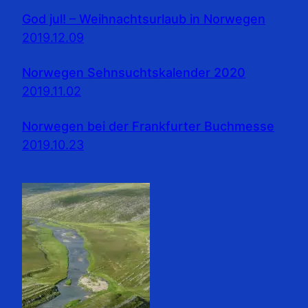
God jul! – Weihnachtsurlaub in Norwegen
2019.12.09
Norwegen Sehnsuchtskalender 2020
2019.11.02
Norwegen bei der Frankfurter Buchmesse
2019.10.23