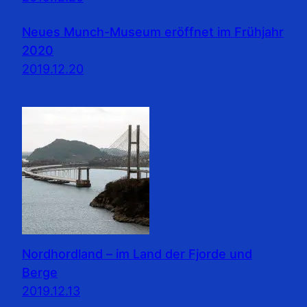
Neues Munch-Museum eröffnet im Frühjahr
2020
2019.12.20
Nordhordland – im Land der Fjorde und
Berge
2019.12.13