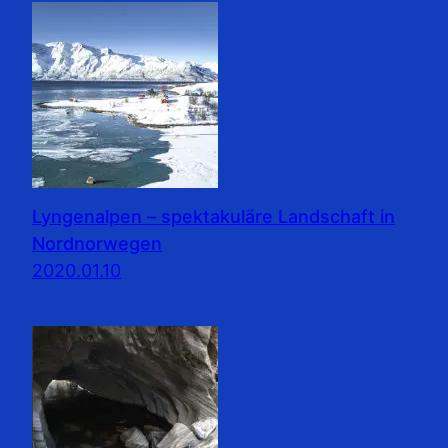
Lyngenalpen – spektakuläre Landschaft in
Nordnorwegen
2020.01.10