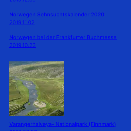
Norwegen Sehnsuchtskalender 2020
2019.11.02
Norwegen bei der Frankfurter Buchmesse
2019.10.23
Varangerhalvøya- Nationalpark (Finnmark)