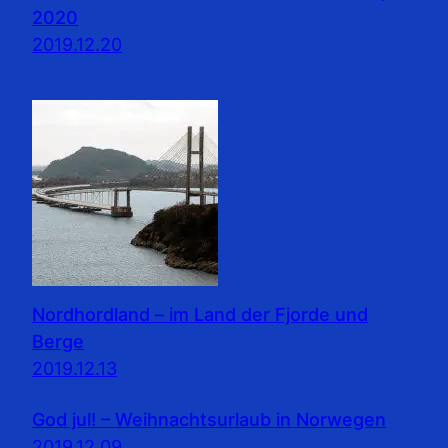
2020
2019.12.20
Nordhordland – im Land der Fjorde und
Berge
2019.12.13
God jul! – Weihnachtsurlaub in Norwegen
2019.12.09