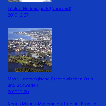
Láhko- Nationalpark (Nordland)
2019.12.27
Moss – norwegische Stadt zwischen Oslo
und Schweden
2019.12.20
Neues Munch-Museum eröffnet im Frühjahr