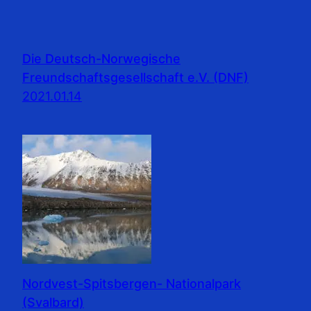
Die Deutsch-Norwegische
Freundschaftsgesellschaft e.V. (DNF)
2021.01.14
Nordvest-Spitsbergen- Nationalpark
(Svalbard)