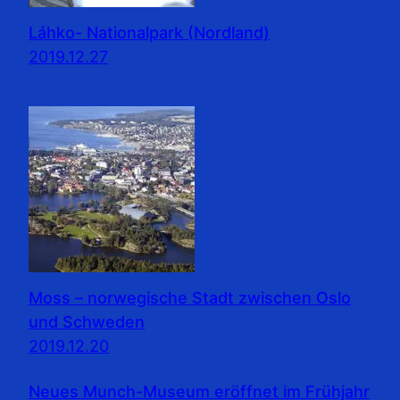
Láhko- Nationalpark (Nordland)
2019.12.27
Moss – norwegische Stadt zwischen Oslo
und Schweden
2019.12.20
Neues Munch-Museum eröffnet im Frühjahr