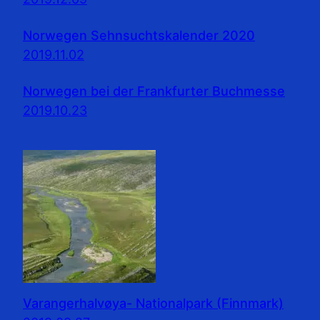
Norwegen Sehnsuchtskalender 2020
2019.11.02
Norwegen bei der Frankfurter Buchmesse
2019.10.23
Varangerhalvøya- Nationalpark (Finnmark)