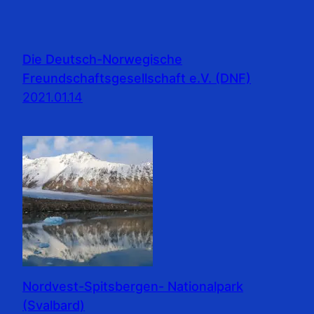
Die Deutsch-Norwegische
Freundschaftsgesellschaft e.V. (DNF)
2021.01.14
Nordvest-Spitsbergen- Nationalpark
(Svalbard)