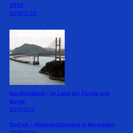
2020
2019.12.20
Nordhordland – im Land der Fjorde und
Berge
2019.12.13
God jul! – Weihnachtsurlaub in Norwegen
2019.12.09