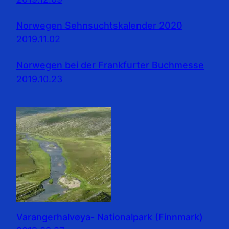
Norwegen Sehnsuchtskalender 2020
2019.11.02
Norwegen bei der Frankfurter Buchmesse
2019.10.23
Varangerhalvøya- Nationalpark (Finnmark)