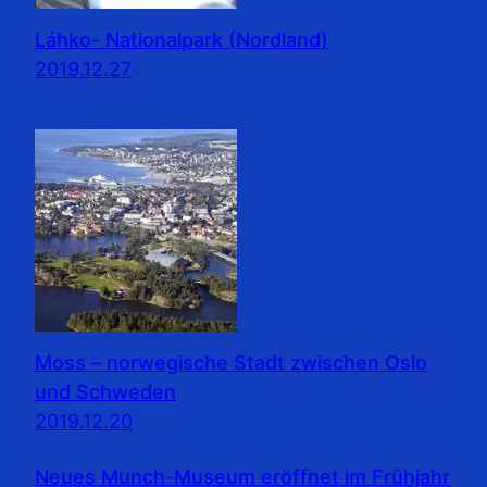
Láhko- Nationalpark (Nordland)
2019.12.27
Moss – norwegische Stadt zwischen Oslo
und Schweden
2019.12.20
Neues Munch-Museum eröffnet im Frühjahr