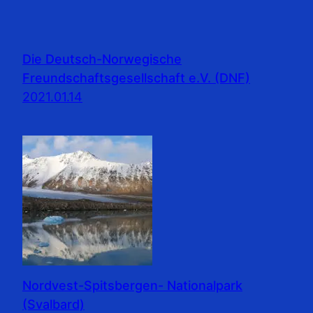
Die Deutsch-Norwegische
Freundschaftsgesellschaft e.V. (DNF)
2021.01.14
Nordvest-Spitsbergen- Nationalpark
(Svalbard)