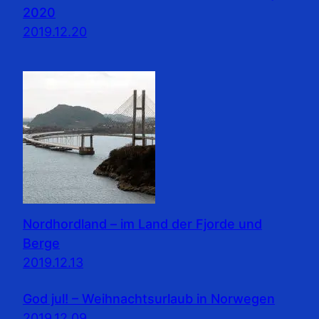
2020
2019.12.20
Nordhordland – im Land der Fjorde und
Berge
2019.12.13
God jul! – Weihnachtsurlaub in Norwegen
2019.12.09