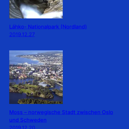
Láhko- Nationalpark (Nordland)
2019.12.27
Moss – norwegische Stadt zwischen Oslo
und Schweden
2019.12.20