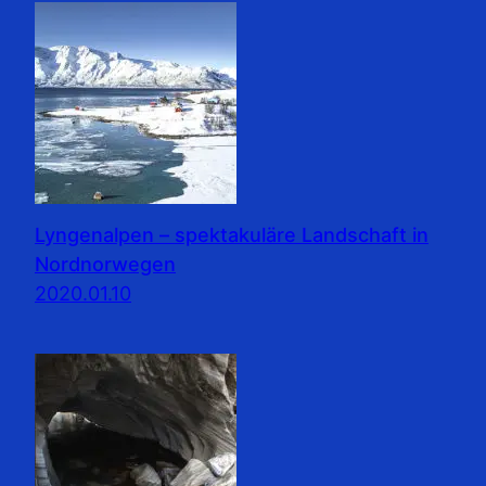
Lyngenalpen – spektakuläre Landschaft in
Nordnorwegen
2020.01.10