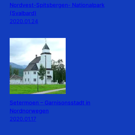
Nordvest-Spitsbergen- Nationalpark
(Svalbard)
2020.01.24
Setermoen – Garnisonsstadt in
Nordnorwegen
2020.01.17