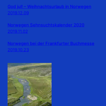
God jul! – Weihnachtsurlaub in Norwegen
2019.12.09
Norwegen Sehnsuchtskalender 2020
2019.11.02
Norwegen bei der Frankfurter Buchmesse
2019.10.23