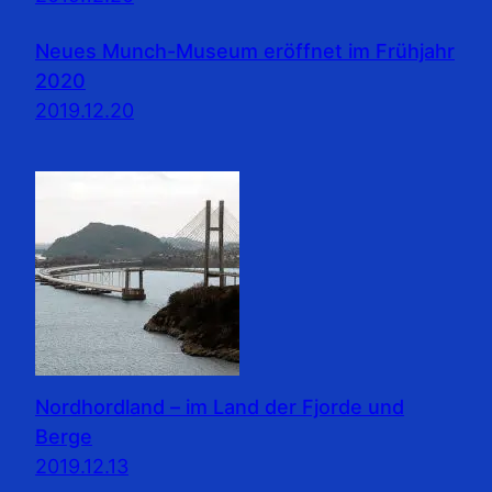
Neues Munch-Museum eröffnet im Frühjahr
2020
2019.12.20
Nordhordland – im Land der Fjorde und
Berge
2019.12.13