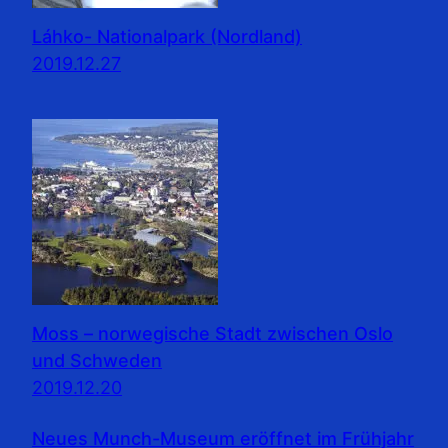
Láhko- Nationalpark (Nordland)
2019.12.27
Moss – norwegische Stadt zwischen Oslo
und Schweden
2019.12.20
Neues Munch-Museum eröffnet im Frühjahr