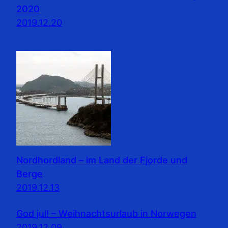
2020
2019.12.20
Nordhordland – im Land der Fjorde und
Berge
2019.12.13
God jul! – Weihnachtsurlaub in Norwegen
2019.12.09