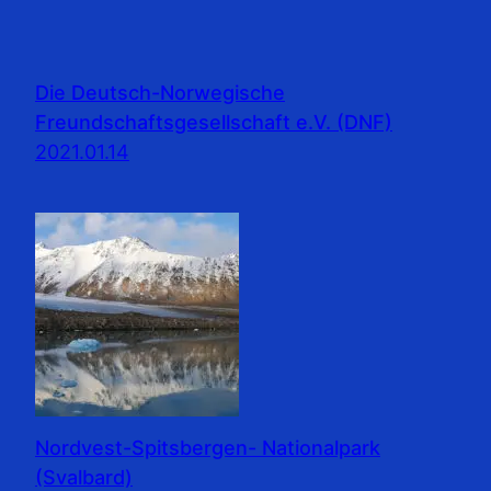
Die Deutsch-Norwegische
Freundschaftsgesellschaft e.V. (DNF)
2021.01.14
Nordvest-Spitsbergen- Nationalpark
(Svalbard)