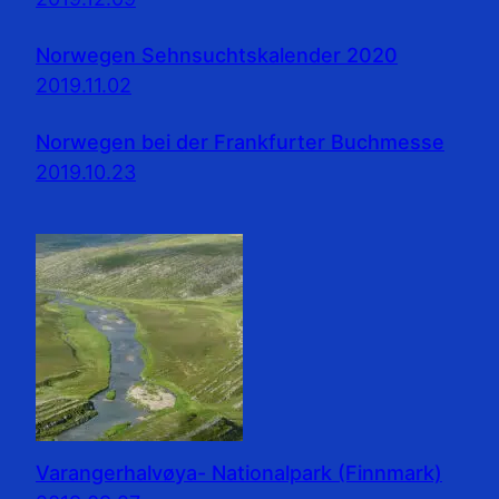
Norwegen Sehnsuchtskalender 2020
2019.11.02
Norwegen bei der Frankfurter Buchmesse
2019.10.23
Varangerhalvøya- Nationalpark (Finnmark)