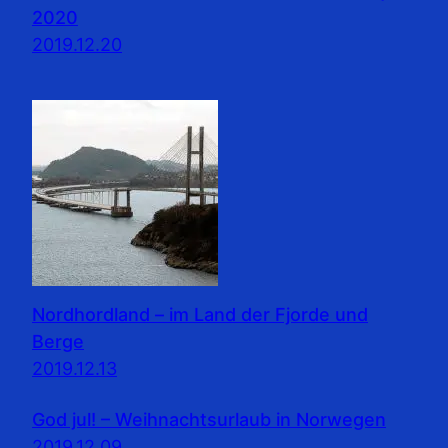
2020
2019.12.20
Nordhordland – im Land der Fjorde und
Berge
2019.12.13
God jul! – Weihnachtsurlaub in Norwegen
2019.12.09