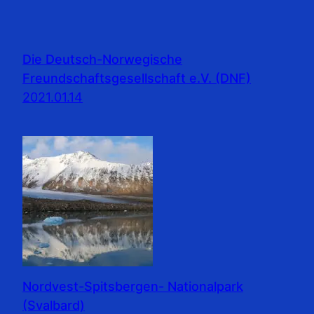
Die Deutsch-Norwegische
Freundschaftsgesellschaft e.V. (DNF)
2021.01.14
Nordvest-Spitsbergen- Nationalpark
(Svalbard)