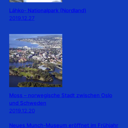
Láhko- Nationalpark (Nordland)
2019.12.27
Moss – norwegische Stadt zwischen Oslo
und Schweden
2019.12.20
Neues Munch-Museum eröffnet im Frühjahr