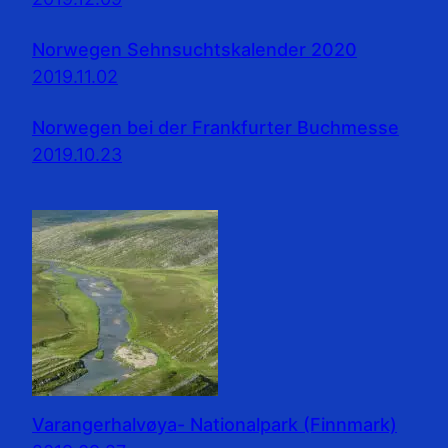
Norwegen Sehnsuchtskalender 2020
2019.11.02
Norwegen bei der Frankfurter Buchmesse
2019.10.23
Varangerhalvøya- Nationalpark (Finnmark)