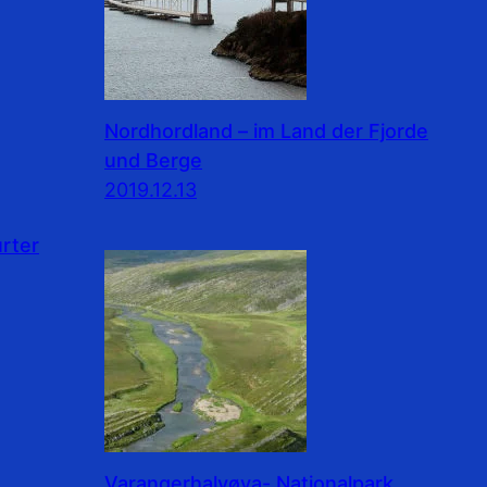
Nordhordland – im Land der Fjorde
und Berge
2019.12.13
rter
Varangerhalvøya- Nationalpark