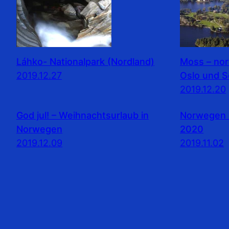
Láhko- Nationalpark (Nordland)
Moss – no
2019.12.27
Oslo und 
2019.12.20
God jul! – Weihnachtsurlaub in
Norwegen 
Norwegen
2020
2019.12.09
2019.11.02