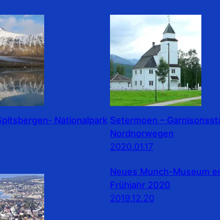
pitsbergen- Nationalpark
Setermoen – Garnisonssta
Nordnorwegen
2020.01.17
Neues Munch-Museum erö
Frühjahr 2020
2019.12.20