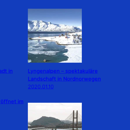
dt in
Lyngenalpen – spektakuläre
Landschaft in Nordnorwegen
2020.01.10
ffnet im