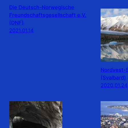
Die Deutsch-Norwegische
Freundschaftsgesellschaft e.V.
(DNF)
2021.01.14
Nordvest-S
(Svalbard)
2020.01.24