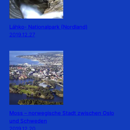
Láhko- Nationalpark (Nordland)
2019.12.27
Moss – norwegische Stadt zwischen Oslo
und Schweden
2019.12.20