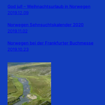
God jul! – Weihnachtsurlaub in Norwegen
2019.12.09
Norwegen Sehnsuchtskalender 2020
2019.11.02
Norwegen bei der Frankfurter Buchmesse
2019.10.23