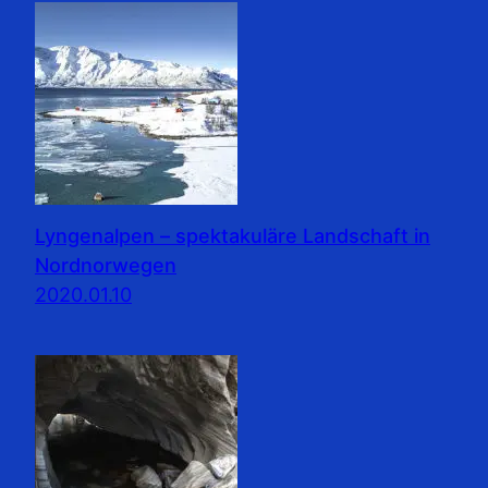
Lyngenalpen – spektakuläre Landschaft in
Nordnorwegen
2020.01.10