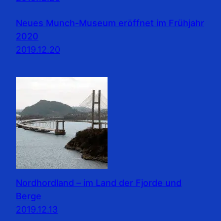
Neues Munch-Museum eröffnet im Frühjahr
2020
2019.12.20
Nordhordland – im Land der Fjorde und
Berge
2019.12.13