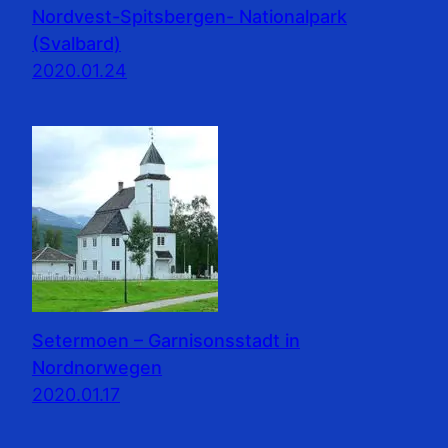
Nordvest-Spitsbergen- Nationalpark
(Svalbard)
2020.01.24
Setermoen – Garnisonsstadt in
Nordnorwegen
2020.01.17