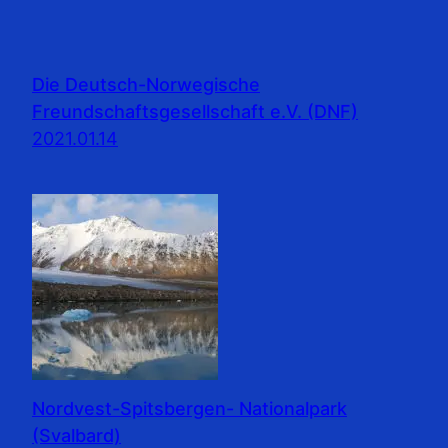
Die Deutsch-Norwegische
Freundschaftsgesellschaft e.V. (DNF)
2021.01.14
Nordvest-Spitsbergen- Nationalpark
(Svalbard)