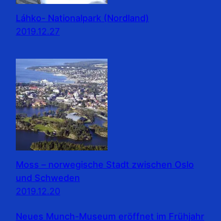
Láhko- Nationalpark (Nordland)
2019.12.27
Moss – norwegische Stadt zwischen Oslo
und Schweden
2019.12.20
Neues Munch-Museum eröffnet im Frühjahr