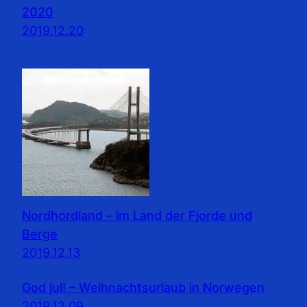
2020
2019.12.20
Nordhordland – im Land der Fjorde und
Berge
2019.12.13
God jul! – Weihnachtsurlaub in Norwegen
2019.12.09