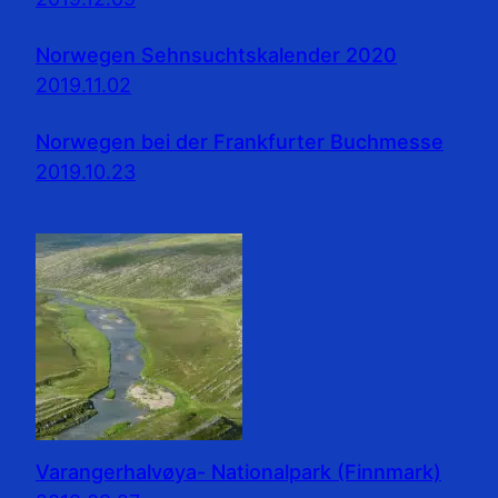
Norwegen Sehnsuchtskalender 2020
2019.11.02
Norwegen bei der Frankfurter Buchmesse
2019.10.23
Varangerhalvøya- Nationalpark (Finnmark)