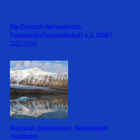
Die Deutsch-Norwegische
Freundschaftsgesellschaft e.V. (DNF)
2021.01.14
Nordvest-Spitsbergen- Nationalpark
(Svalbard)