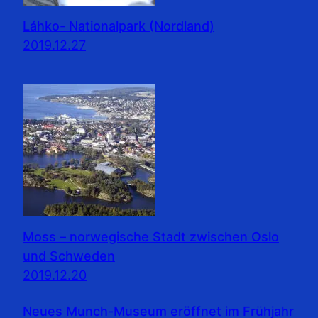
Láhko- Nationalpark (Nordland)
2019.12.27
Moss – norwegische Stadt zwischen Oslo
und Schweden
2019.12.20
Neues Munch-Museum eröffnet im Frühjahr