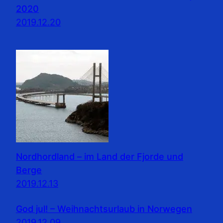
2020
2019.12.20
Nordhordland – im Land der Fjorde und
Berge
2019.12.13
God jul! – Weihnachtsurlaub in Norwegen
2019.12.09