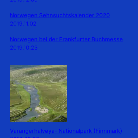
Norwegen Sehnsuchtskalender 2020
2019.11.02
Norwegen bei der Frankfurter Buchmesse
2019.10.23
Varangerhalvøya- Nationalpark (Finnmark)