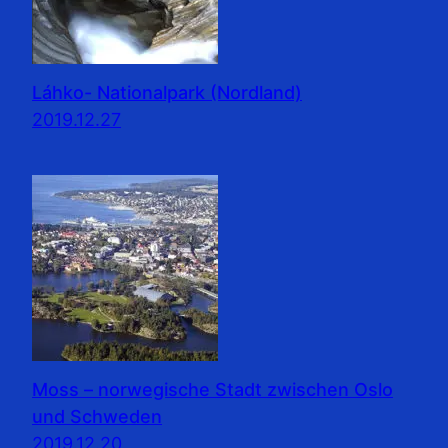
Láhko- Nationalpark (Nordland)
2019.12.27
Moss – norwegische Stadt zwischen Oslo
und Schweden
2019.12.20