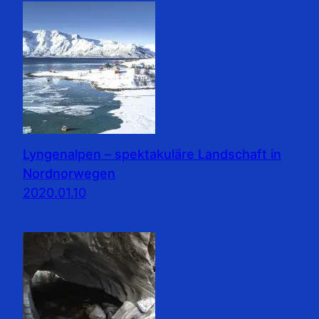
Lyngenalpen – spektakuläre Landschaft in
Nordnorwegen
2020.01.10