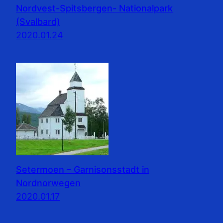
Nordvest-Spitsbergen- Nationalpark
(Svalbard)
2020.01.24
Setermoen – Garnisonsstadt in
Nordnorwegen
2020.01.17