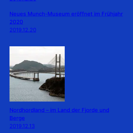
Neues Munch-Museum eröffnet im Frühjahr
2020
2019.12.20
Nordhordland – im Land der Fjorde und
Berge
2019.12.13