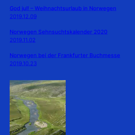
God jul! – Weihnachtsurlaub in Norwegen
2019.12.09
Norwegen Sehnsuchtskalender 2020
2019.11.02
Norwegen bei der Frankfurter Buchmesse
2019.10.23