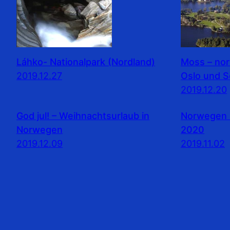
Láhko- Nationalpark (Nordland)
Moss – no
2019.12.27
Oslo und 
2019.12.20
God jul! – Weihnachtsurlaub in
Norwegen 
Norwegen
2020
2019.12.09
2019.11.02