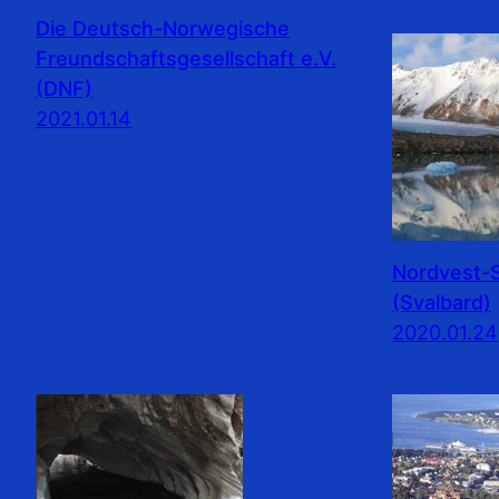
Die Deutsch-Norwegische
Freundschaftsgesellschaft e.V.
(DNF)
2021.01.14
Nordvest-S
(Svalbard)
2020.01.24