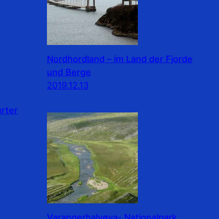
Nordhordland – im Land der Fjorde
und Berge
2019.12.13
rter
Varangerhalvøya- Nationalpark