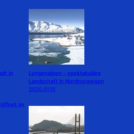
dt in
Lyngenalpen – spektakuläre
Landschaft in Nordnorwegen
2020.01.10
ffnet im