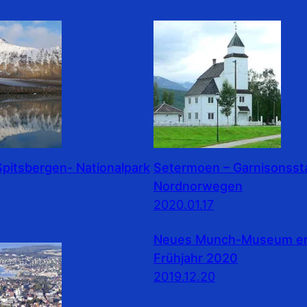
pitsbergen- Nationalpark
Setermoen – Garnisonssta
Nordnorwegen
2020.01.17
Neues Munch-Museum erö
Frühjahr 2020
2019.12.20