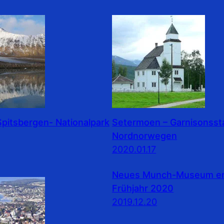
pitsbergen- Nationalpark
Setermoen – Garnisonssta
Nordnorwegen
2020.01.17
Neues Munch-Museum erö
Frühjahr 2020
2019.12.20