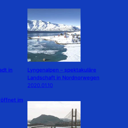
dt in
Lyngenalpen – spektakuläre
Landschaft in Nordnorwegen
2020.01.10
ffnet im