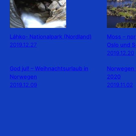
Láhko- Nationalpark (Nordland)
Moss – no
2019.12.27
Oslo und 
2019.12.20
God jul! – Weihnachtsurlaub in
Norwegen 
Norwegen
2020
2019.12.09
2019.11.02