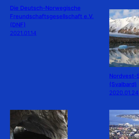
Die Deutsch-Norwegische
Freundschaftsgesellschaft e.V.
(DNF)
2021.01.14
Nordvest-S
(Svalbard)
2020.01.24