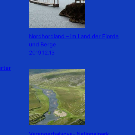
Nordhordland – im Land der Fjorde
und Berge
2019.12.13
rter
Varangerhalvøya- Nationalpark