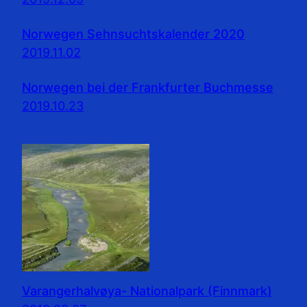
Norwegen Sehnsuchtskalender 2020
2019.11.02
Norwegen bei der Frankfurter Buchmesse
2019.10.23
Varangerhalvøya- Nationalpark (Finnmark)