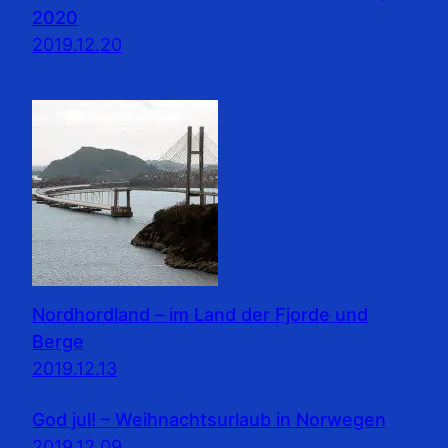
2020
2019.12.20
Nordhordland – im Land der Fjorde und
Berge
2019.12.13
God jul! – Weihnachtsurlaub in Norwegen
2019.12.09