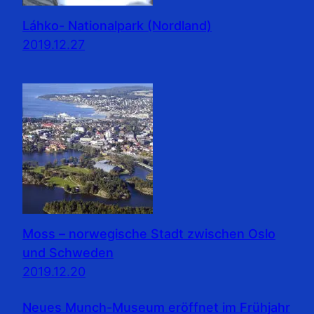
Láhko- Nationalpark (Nordland)
2019.12.27
Moss – norwegische Stadt zwischen Oslo
und Schweden
2019.12.20
Neues Munch-Museum eröffnet im Frühjahr