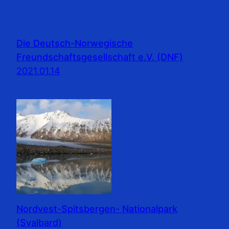
Die Deutsch-Norwegische
Freundschaftsgesellschaft e.V. (DNF)
2021.01.14
Nordvest-Spitsbergen- Nationalpark
(Svalbard)