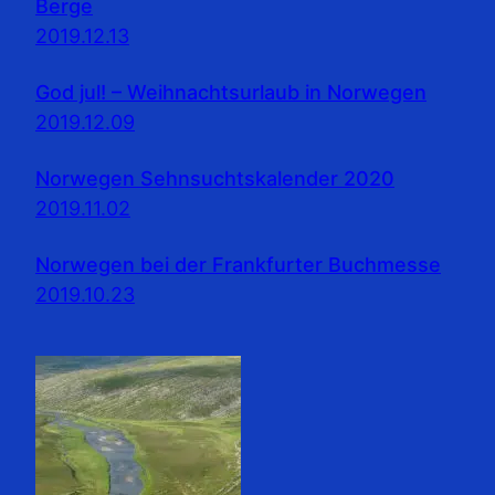
Berge
2019.12.13
God jul! – Weihnachtsurlaub in Norwegen
2019.12.09
Norwegen Sehnsuchtskalender 2020
2019.11.02
Norwegen bei der Frankfurter Buchmesse
2019.10.23