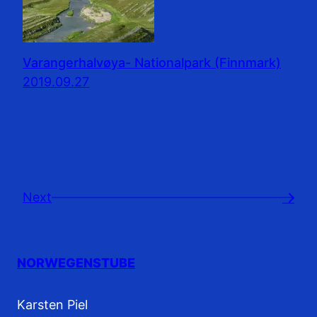
Varangerhalvøya- Nationalpark (Finnmark)
2019.09.27
Next
→
NORWEGENSTUBE
Karsten Piel