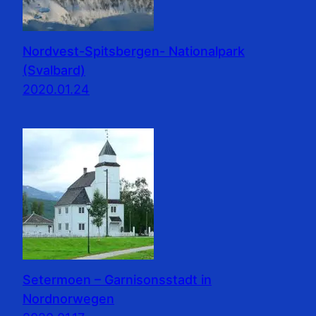
Nordvest-Spitsbergen- Nationalpark
(Svalbard)
2020.01.24
Setermoen – Garnisonsstadt in
Nordnorwegen