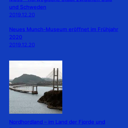
und Schweden
2019.12.20
Neues Munch-Museum eröffnet im Frühjahr
2020
2019.12.20
Nordhordland – im Land der Fjorde und