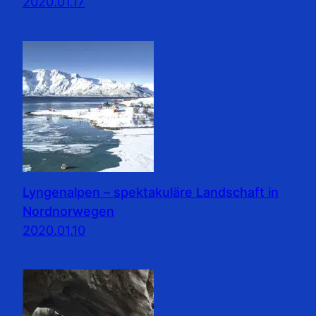
2020.01.17
Lyngenalpen – spektakuläre Landschaft in
Nordnorwegen
2020.01.10