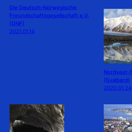
Die Deutsch-Norwegische
Freundschaftsgesellschaft e.V.
(DNF)
2021.01.14
Nordvest-S
(Svalbard)
2020.01.24