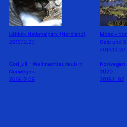
Láhko- Nationalpark (Nordland)
Moss – no
2019.12.27
Oslo und 
2019.12.20
God jul! – Weihnachtsurlaub in
Norwegen 
Norwegen
2020
2019.12.09
2019.11.02