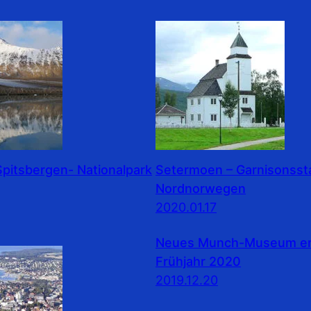
pitsbergen- Nationalpark
Setermoen – Garnisonssta
Nordnorwegen
2020.01.17
Neues Munch-Museum erö
Frühjahr 2020
2019.12.20