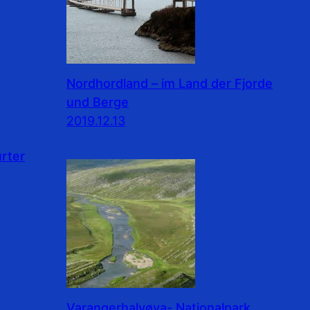
Nordhordland – im Land der Fjorde
und Berge
2019.12.13
rter
Varangerhalvøya- Nationalpark