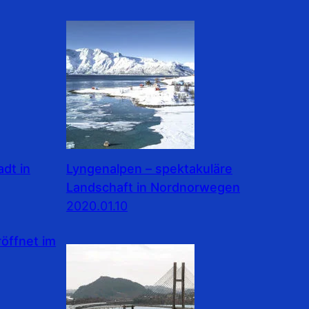
dt in
Lyngenalpen – spektakuläre
Landschaft in Nordnorwegen
2020.01.10
ffnet im