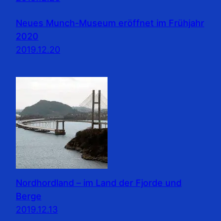
Neues Munch-Museum eröffnet im Frühjahr
2020
2019.12.20
Nordhordland – im Land der Fjorde und
Berge
2019.12.13