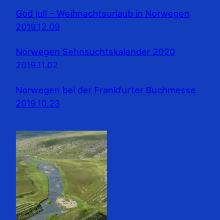
God jul! – Weihnachtsurlaub in Norwegen
2019.12.09
Norwegen Sehnsuchtskalender 2020
2019.11.02
Norwegen bei der Frankfurter Buchmesse
2019.10.23