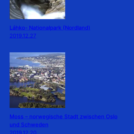
Láhko- Nationalpark (Nordland)
2019.12.27
Moss – norwegische Stadt zwischen Oslo
und Schweden
2019.12.20