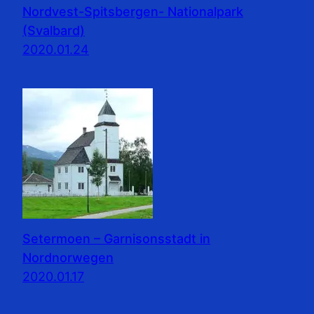
Nordvest-Spitsbergen- Nationalpark
(Svalbard)
2020.01.24
Setermoen – Garnisonsstadt in
Nordnorwegen
2020.01.17