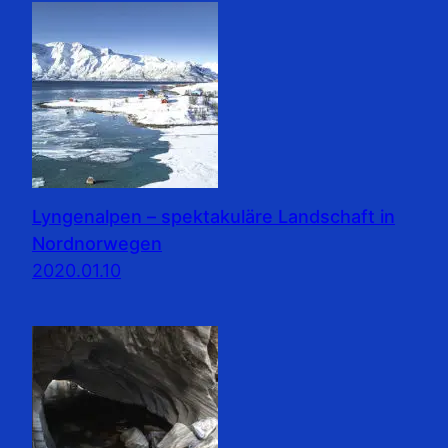
Lyngenalpen – spektakuläre Landschaft in
Nordnorwegen
2020.01.10