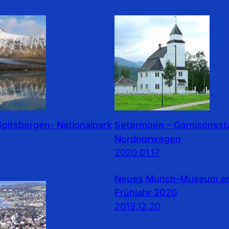
pitsbergen- Nationalpark
Setermoen – Garnisonssta
Nordnorwegen
2020.01.17
Neues Munch-Museum erö
Frühjahr 2020
2019.12.20