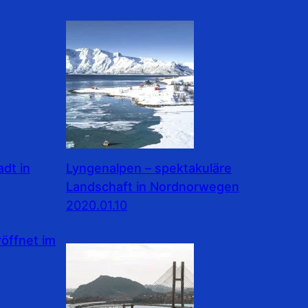
dt in
Lyngenalpen – spektakuläre
Landschaft in Nordnorwegen
2020.01.10
ffnet im