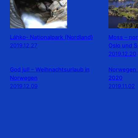
Láhko- Nationalpark (Nordland)
Moss – no
2019.12.27
Oslo und 
2019.12.20
God jul! – Weihnachtsurlaub in
Norwegen 
Norwegen
2020
2019.12.09
2019.11.02