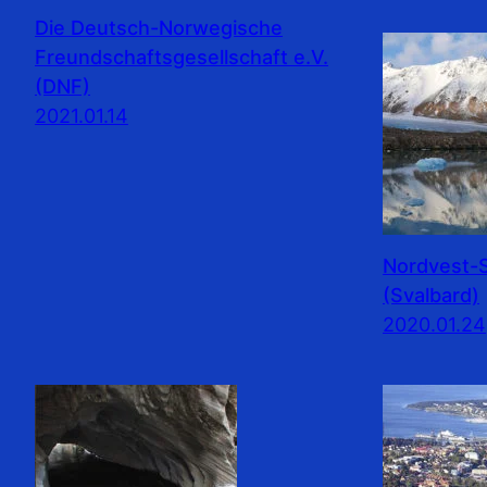
Die Deutsch-Norwegische
Freundschaftsgesellschaft e.V.
(DNF)
2021.01.14
Nordvest-S
(Svalbard)
2020.01.24