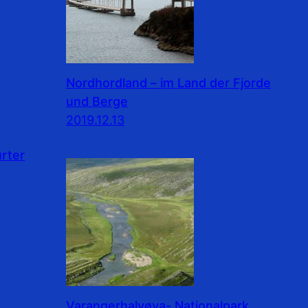
Nordhordland – im Land der Fjorde
und Berge
2019.12.13
rter
Varangerhalvøya- Nationalpark